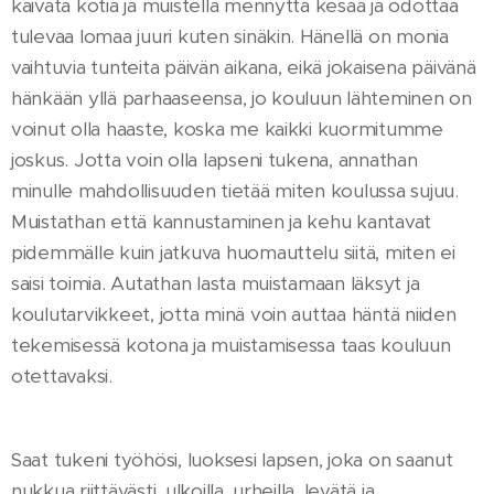
kaivata kotia ja muistella mennyttä kesää ja odottaa
tulevaa lomaa juuri kuten sinäkin. Hänellä on monia
vaihtuvia tunteita päivän aikana, eikä jokaisena päivänä
hänkään yllä parhaaseensa, jo kouluun lähteminen on
voinut olla haaste, koska me kaikki kuormitumme
joskus. Jotta voin olla lapseni tukena, annathan
minulle mahdollisuuden tietää miten koulussa sujuu.
Muistathan että kannustaminen ja kehu kantavat
pidemmälle kuin jatkuva huomauttelu siitä, miten ei
saisi toimia. Autathan lasta muistamaan läksyt ja
koulutarvikkeet, jotta minä voin auttaa häntä niiden
tekemisessä kotona ja muistamisessa taas kouluun
otettavaksi.
Saat tukeni työhösi, luoksesi lapsen, joka on saanut
nukkua riittävästi, ulkoilla, urheilla, levätä ja