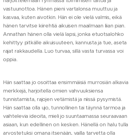
harjoittelemaan ryhmässä toimimisen taitoa ja
vastuunottoa. Hänen pieni vartalonsa muuttuu ja
kasvaa, kuten aivotkin. Hän ei ole vielä valmis, eikä
hänen tarvitse kiirehtiä aikuisen maailmaan liian pian.
Annathan hänen olla vielä lapsi, jonka etuotsalohko
kehittyy pitkälle aikuisuuteen, kannusta ja tue, aseta
rajat rakkaudella. Luo turvaa, sillä vasta turvassa voi
oppia.
Hän saattaa jo osoittaa ensimmäisiä murrosiän alkavia
merkkejä, harjoitella omien vahvuuksiensa
tunnistamista, rajojen vetämistä ja niissä pysymistä.
Hän saattaa olla ujo, tunnollinen tai täynnä tarmoa ja
vaihtelevia ideoita, mieli jo suuntaamassa seuraavaan
asiaan, kun edellinen on kesken. Hänellä on halu tulla
arvostetuksi omana itsenään, vailla tarvetta olla