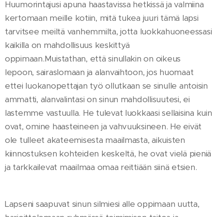
Huumorintajusi apuna haastavissa hetkissä ja valmiina
kertomaan meille kotiin, mitä tukea juuri tämä lapsi
tarvitsee meiltä vanhemmilta, jotta luokkahuoneessasi
kaikilla on mahdollisuus keskittyä
oppimaan.Muistathan, että sinullakin on oikeus
lepoon, sairaslomaan ja alanvaihtoon, jos huomaat
ettei luokanopettajan työ ollutkaan se sinulle antoisin
ammatti, alanvalintasi on sinun mahdollisuutesi, ei
lastemme vastuulla. He tulevat luokkaasi sellaisina kuin
ovat, omine haasteineen ja vahvuuksineen. He eivät
ole tulleet akateemisesta maailmasta, aikuisten
kiinnostuksen kohteiden keskeltä, he ovat vielä pieniä
ja tarkkailevat maailmaa omaa reittiään siinä etsien.
Lapseni saapuvat sinun silmiesi alle oppimaan uutta,