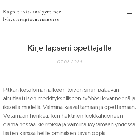
Kognitiivis-analyyttinen
lyhytterapiavastaanotto
Kirje lapseni opettajalle
07.08.2024
Pitkän kesäloman jälkeen toivon sinun palaavan
ainutlaatuisen merkitykselliseen työhösi levänneenä ja
iloisella mielellä. Valmiina kasvattamaan ja opettamaan.
Vetämään henkeä, kun hektinen luokkahuoneen
elämä nostaa kierroksia ja valmiina löytämään yhdessä
lasten kanssa heille ominaisen tavan oppia.