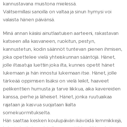
kannustavana muistona mielessä.
Valitsemillasi sanoilla on valtaa ja sinun hymysi voi
valaista hänen päivänsä.
Minä annan käsiisi ainutlaatuisen aarteeni, rakastavan
katseen alla kasvaneen, ruokitun, pestyn,
kannustetun, kodin säännöt tuntevan pienen ihmisen,
joka opettelee vielä yhteiskunnan sääntöjä. Hänet,
jolle iltasatuja luettiin joka ilta, kunnes opetit hänet
lukemaan ja hän innostui lukemaan itse. Hänet, jolle
tärkeää oppimisen lisäksi on vielä leikit, haaveet
pelikenttien humusta ja tarve liikkua, aika kavereiden
kanssa, perhe ja läheiset. Hänet, jonka ruutuaikaa
rajataan ja kasvua suojataan liialta
somekuormitukselta.
Hän saattaa kesken koulupäivän ikävöidä lemmikkejä,