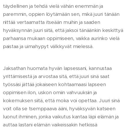
täydellinen ja tehdä vielä vähän enemmän ja
paremmin, oppien löytämään sen, mikä juuri tänään
riittää vertaamatta itseään muihin ja saaden
hyväksynnän juuri siitä, että jaksoi tänäänkin keskittyä
parhaansa mukaan oppimiseen, vaikka aurinko vielä
paistaa ja uimahypyt välkkyvät mielessä.
Jaksathan huomata hyvän lapsessani, kannustaa
yrittämisestä ja arvostaa sitä, että juuri sinä saat
työssäsi jättää jokaiseen kohtaamaasi lapseen
oppimisen ilon, uskon omiin vahvuuksiin ja
kokemuksen siitä, että moka voi opettaa. Juuri sinä
voit olla se tsemppaava ääni, hyväksyvän katseen
luonut ihminen, jonka vaikutus kantaa läpi elämän ja
auttaa lastani elämän vaikeissakin hetkissä