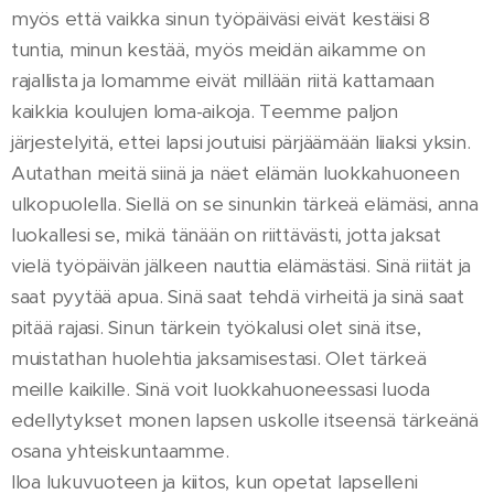
myös että vaikka sinun työpäiväsi eivät kestäisi 8
tuntia, minun kestää, myös meidän aikamme on
rajallista ja lomamme eivät millään riitä kattamaan
kaikkia koulujen loma-aikoja. Teemme paljon
järjestelyitä, ettei lapsi joutuisi pärjäämään liiaksi yksin.
Autathan meitä siinä ja näet elämän luokkahuoneen
ulkopuolella. Siellä on se sinunkin tärkeä elämäsi, anna
luokallesi se, mikä tänään on riittävästi, jotta jaksat
vielä työpäivän jälkeen nauttia elämästäsi. Sinä riität ja
saat pyytää apua. Sinä saat tehdä virheitä ja sinä saat
pitää rajasi. Sinun tärkein työkalusi olet sinä itse,
muistathan huolehtia jaksamisestasi. Olet tärkeä
meille kaikille. Sinä voit luokkahuoneessasi luoda
edellytykset monen lapsen uskolle itseensä tärkeänä
osana yhteiskuntaamme.
Iloa lukuvuoteen ja kiitos, kun opetat lapselleni